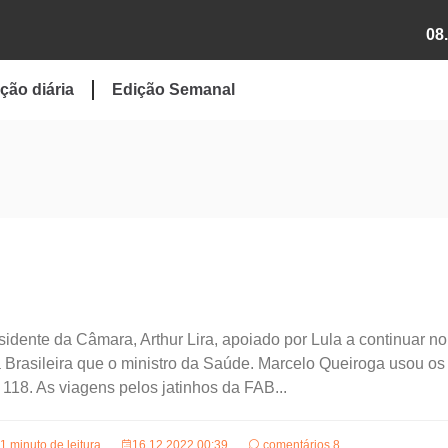
08
ção diária
Edição Semanal
sidente da Câmara, Arthur Lira, apoiado por Lula a continuar no
a Brasileira que o ministro da Saúde. Marcelo Queiroga usou os 
 118. As viagens pelos jatinhos da FAB...
1 minuto de leitura
16.12.2022 00:39
comentários 8