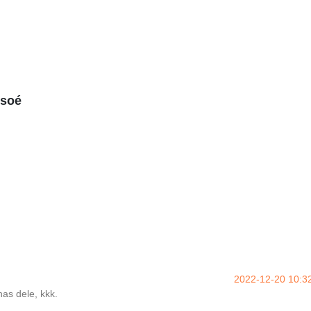
usoé
2022-12-20 10:3
has dele, kkk.