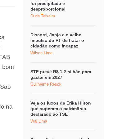
foi precipitada e
desproporcional
Duda Teixeira
Discord, Janja e o velho
ça
impulso do PT de tratar o
cidadão como incapaz
3
Wilson Lima
 FAB
um bom
STF prevê R$ 1,2 bilhão para
gastar em 2027
Guilherme Resck
e São
Veja os luxos de Erika Hilton
do na
que superam o patrimônio
declarado ao TSE
Wal Lima