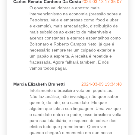
Carlos Renato Cardoso Da Costa
2024-03-13 17:35:07
O governo vai dobrar a aposta: mais
intervencionismo na economia (pressão sobre a
Petrobras, Vale e empresas como ifood e uber
é exemplo), mais arrecadação, distribuição de
mais subsídios ao exército de miseráveis e
acenos constantes a eternos espantalhos como
Bolsonaro e Roberto Campos Neto, já que é
necessário sempre ter um culpado exterior e
um papão à espreita. A receita é repetida e
fracassada. Agora falhará também. E nós
vamos todos pagar.
Marcia Elizabeth Brunetti
2024-03-09 19:34:48
Infelizmente o brasileiro vota em populistas.
Não faz análise, não investiga, não quer saber
quem é, de fato, seu candidato. Ele quer
alguém que fale a sua linguagem. Uma vez que
o candidato entra no poder, esse brasileiro volta
para sua luta diária, e esquece de cobrar dos
eleitos tudo que prometeram. Quero ver
quando chegará o momento em que nosso