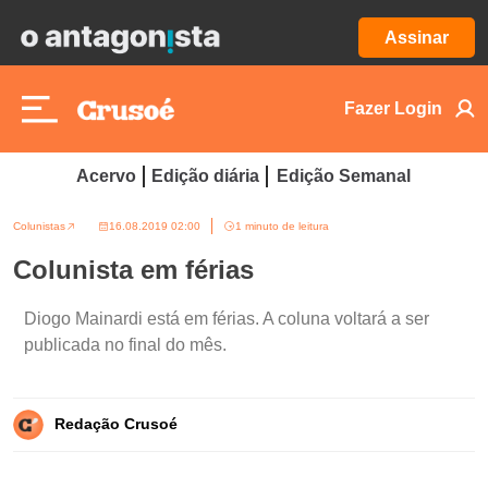
Assinar
Fazer Login
Acervo
Edição diária
Edição Semanal
Colunistas
16.08.2019 02:00
1 minuto de leitura
Colunista em férias
Diogo Mainardi está em férias. A coluna voltará a ser
publicada no final do mês.
Redação Crusoé