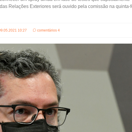
o das Relações Exteriores será ouvido pela comissão na quinta-f
09.05.2021 10:27
comentários 4