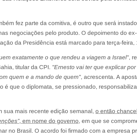
bém fez parte da comitiva, é outro que será instado
o nas negociações pelo produto. O depoimento do ex
ção da Presidência está marcado para terça-feira, 
quem exatamente o que rendeu a viagem a Israel"
, 
hia, titular da CPI.
"Ernesto vai ter que explicar po
com quem e a mando de quem"
, acrescenta. A apost
 é que o diplomata, se pressionado, responsabiliza
 sua mais recente edição semanal,
o então chance
tenções”
, em nome do governo
, em que se comprom
har no Brasil. O acordo foi firmado com a empresa p