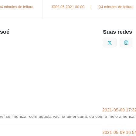
4 minutos de leitura
09.05.2021 00:00
|
4 minutos de leitura
usoé
Suas redes
Twitter
I
2021-05-09 17:3
rael se imunizar com aquela vacina americana, ou com a meio america
2021-05-09 16:5