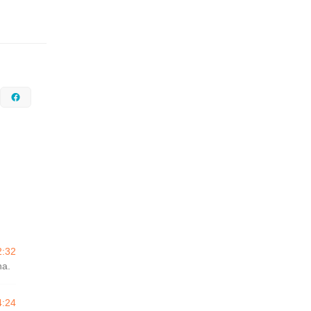
nstagram
Facebook
2:32
na.
4:24