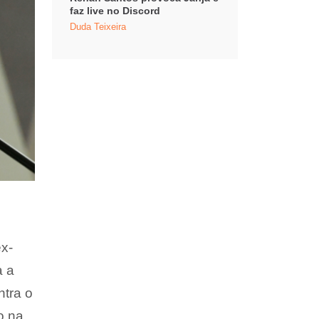
faz live no Discord
Duda Teixeira
x-
a a
ntra o
o na