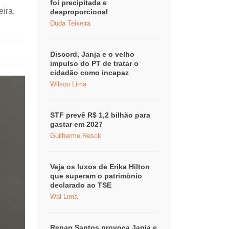
foi precipitada e
eira,
desproporcional
Duda Teixeira
Discord, Janja e o velho
impulso do PT de tratar o
cidadão como incapaz
Wilson Lima
STF prevê R$ 1,2 bilhão para
gastar em 2027
Guilherme Resck
Veja os luxos de Erika Hilton
que superam o patrimônio
declarado ao TSE
Wal Lima
Renan Santos provoca Janja e