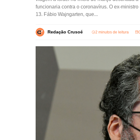
funcionaria contra o coronavírus. O ex-ministr
13. Fábio Wajngarten, que...
Redação Crusoé
2 minutos de leitura