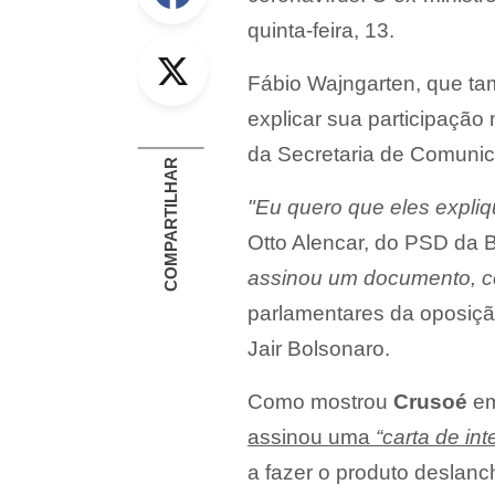
quinta-feira, 13.
Twitter
Fábio Wajngarten, que tam
explicar sua participaçã
da Secretaria de Comunica
COMPARTILHAR
"Eu quero que eles expli
Otto Alencar, do PSD da Ba
assinou um documento, 
parlamentares da oposição
Jair Bolsonaro.
Como mostrou
Crusoé
em
assinou uma
“carta de in
a fazer o produto deslanc