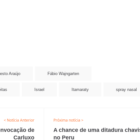
esto Araújo
Fábio Wajngarten
itas
Israel
Itamaraty
spray nasal
< Notícia Anterior
Próxima notícia >
onvocação de
A chance de uma ditadura chavi
Carluxo
no Peru