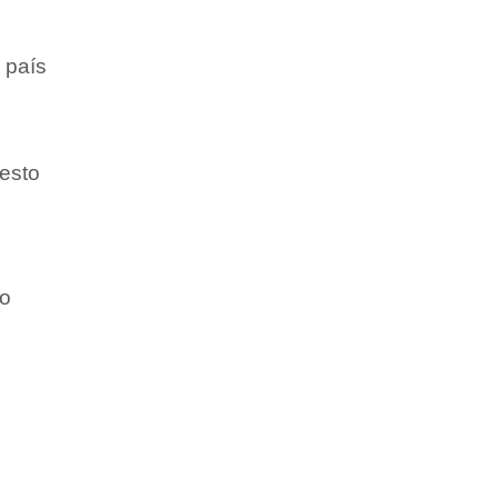
 país
esto
ão