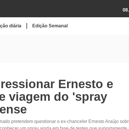
08
ção diária
Edição Semanal
ressionar Ernesto e
e viagem do 'spray
lense
ado pretendem questionar o ex-chanceler Ernesto Araújo sobr
a conhecer um spray ainda em fase de testes que supostamente