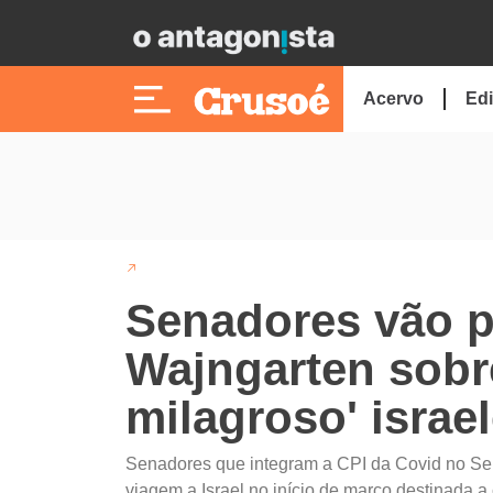
Acervo
Edi
Senadores vão p
Wajngarten sobr
milagroso' israe
Senadores que integram a CPI da Covid no Sen
viagem a Israel no início de março destinada 