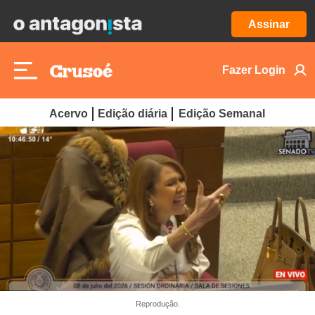
Assinar
Fazer Login
Acervo
Edição diária
Edição Semanal
Reprodução.