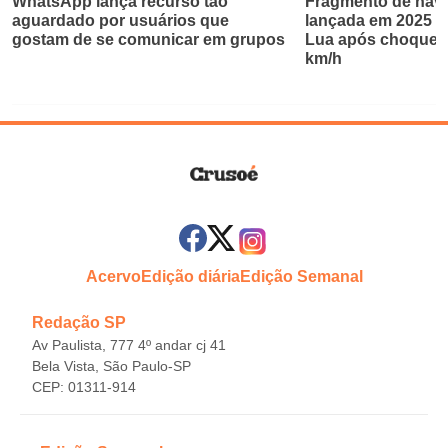
WhatsApp lança recurso tão
Fragmento de nave
aguardado por usuários que
lançada em 2025 ab
gostam de se comunicar em grupos
Lua após choque a
km/h
Acervo
Edição diária
Edição Semanal
Redação SP
Av Paulista, 777 4º andar cj 41
Bela Vista, São Paulo-SP
CEP: 01311-914