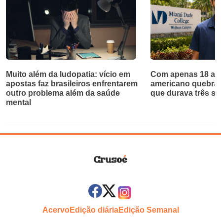
Muito além da ludopatia: vício em
Com apenas 18 ano
apostas faz brasileiros enfrentarem
americano quebra 
outro problema além da saúde
que durava três sé
mental
Acervo
Edição diária
Edição Semanal