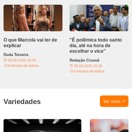
O que Marcola vai ter de
"É polêmica todo santo
explicar
dia, até na hora de
escolher o vice"
Duda Teixeira
Redação Crusoé
05.08.2026 16:55
3 minutos de leitura
05.08.2026 15:46
3 minutos de leitura
Variedades
Ver mais