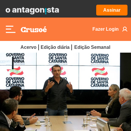
Assinar
Fazer Login
Acervo
Edição diária
Edição Semanal