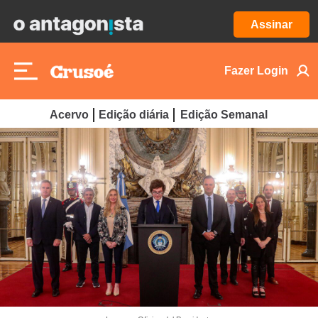
Assinar
Fazer Login
Acervo
Edição diária
Edição Semanal