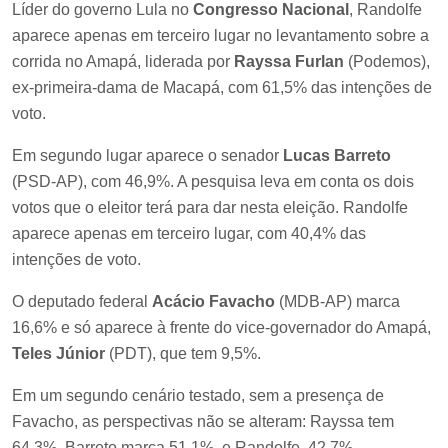
Líder do governo Lula no
Congresso Nacional
, Randolfe
aparece apenas em terceiro lugar no levantamento sobre a
corrida no Amapá, liderada por
Rayssa Furlan
(Podemos),
ex-primeira-dama de Macapá, com 61,5% das intenções de
voto.
Em segundo lugar aparece o senador
Lucas Barreto
(PSD-AP), com 46,9%. A pesquisa leva em conta os dois
votos que o eleitor terá para dar nesta eleição. Randolfe
aparece apenas em terceiro lugar, com 40,4% das
intenções de voto.
O deputado federal
Acácio Favacho
(MDB-AP) marca
16,6% e só aparece à frente do vice-governador do Amapá,
Teles Júnior
(PDT), que tem 9,5%.
Em um segundo cenário testado, sem a presença de
Favacho, as perspectivas não se alteram: Rayssa tem
64,3%, Barreto marca 51,1%, e Randolfe, 42,7%.