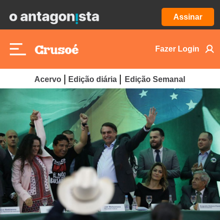
Assinar
Fazer Login
Acervo
Edição diária
Edição Semanal