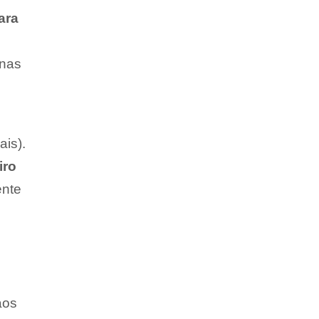
ara
 nas
is).
iro
ente
o
aos