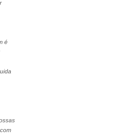
r
m é
:
uida
nossas
r com