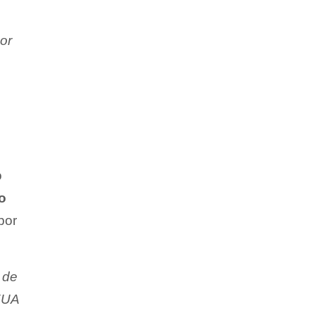
or
o
o
por
 de
 EUA