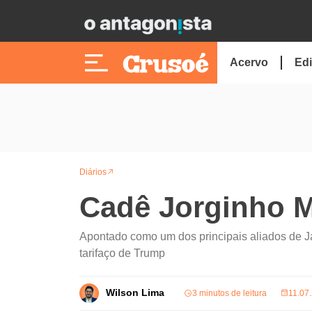
Acervo
Edi
Diários
Cadê Jorginho M
Apontado como um dos principais aliados de J
tarifaço de Trump
Wilson Lima
3 minutos de leitura
11.07