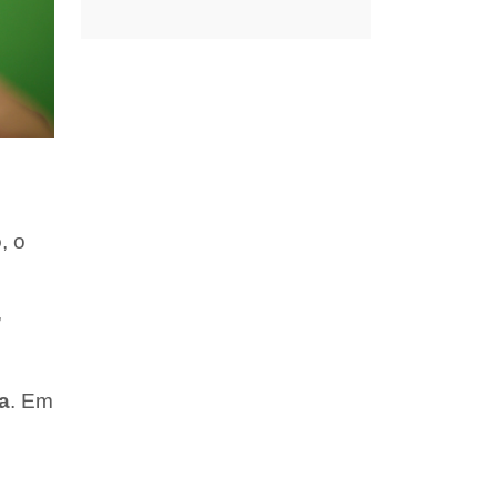
o
, o
,
a
. Em