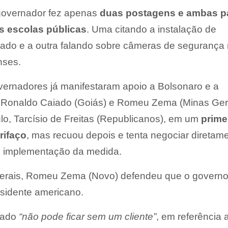
 governador fez apenas
duas postagens e ambas p
as escolas públicas
. Uma citando a instalação de
nado e a outra falando sobre câmeras de segurança
nses.
overnadores já manifestaram apoio a Bolsonaro e a
Ronaldo Caiado (Goiás) e Romeu Zema (Minas Gera
o, Tarcísio de Freitas (Republicanos), em um
prime
rifaço
, mas recuou depois e tenta negociar diretam
 implementação da medida.
erais, Romeu Zema (Novo) defendeu que o govern
esidente americano.
tado
“não pode ficar sem um cliente”
, em referência 