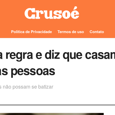
Política de Privacidade
Termos de uso
Contato
a regra e diz que casa
as pessoas
s não possam se batizar