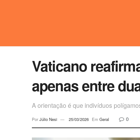
Vaticano reafirm
apenas entre du
A orientação é que indivíduos polígamo
0
Por
Júlio Nesi
25/03/2026
Em
Geral