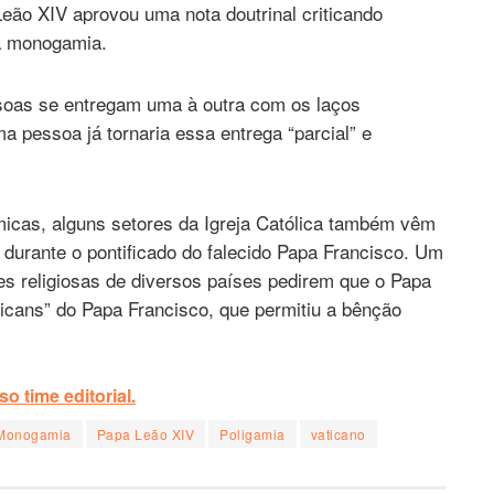
ão XIV aprovou uma nota doutrinal criticando
a monogamia.
soas se entregam uma à outra com os laços
a pessoa já tornaria essa entrega “parcial” e
micas, alguns setores da Igreja Católica também vêm
 durante o pontificado do falecido Papa Francisco. Um
s religiosas de diversos países pedirem que o Papa
icans” do Papa Francisco, que permitiu a bênção
o time editorial.
Monogamia
Papa Leão XIV
Poligamia
vaticano