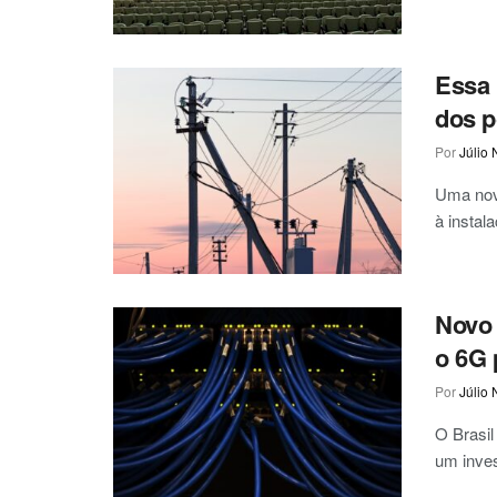
Essa 
dos p
Por
Júlio 
Uma nova
à instal
Novo 
o 6G 
Por
Júlio 
O Brasil
um inves