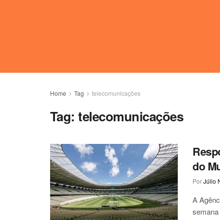
Home
Tag
telecomunicações
Tag:
telecomunicações
Respo
do Mu
Por
Júlio 
A Agênci
semana à