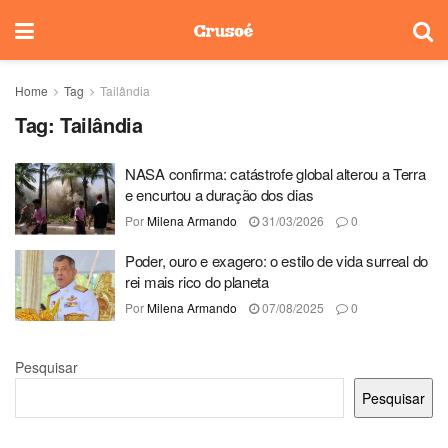
Home
Tag
Tailândia
Tag:
Tailândia
NASA confirma: catástrofe global alterou a Terra
e encurtou a duração dos dias
Por
Milena Armando
31/03/2026
0
Poder, ouro e exagero: o estilo de vida surreal do
rei mais rico do planeta
Por
Milena Armando
07/08/2025
0
Pesquisar
Pesquisar