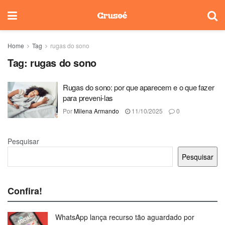
Home
Tag
rugas do sono
Tag:
rugas do sono
Rugas do sono: por que aparecem e o que fazer
para preveni-las
Por
Milena Armando
11/10/2025
0
Pesquisar
Pesquisar
Confira!
WhatsApp lança recurso tão aguardado por