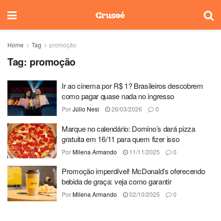
Home
Tag
promoção
Tag:
promoção
Ir ao cinema por R$ 1? Brasileiros descobrem
como pagar quase nada no ingresso
Por
Júlio Nesi
26/03/2026
0
Marque no calendário: Domino’s dará pizza
gratuita em 16/11 para quem fizer isso
Por
Milena Armando
11/11/2025
0
Promoção imperdível! McDonald’s oferecendo
bebida de graça: veja como garantir
Por
Milena Armando
02/10/2025
0