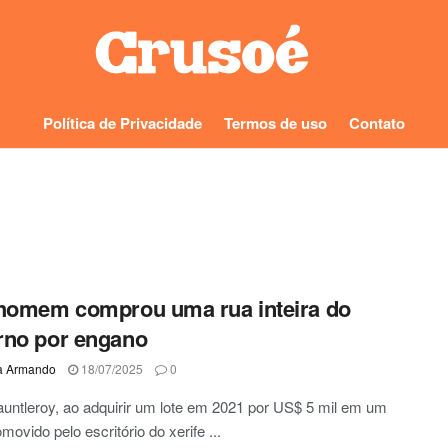
Política de Privacidade
Termos de uso
Contato
homem comprou uma rua inteira do
rno por engano
a Armando
18/07/2025
0
untleroy, ao adquirir um lote em 2021 por US$ 5 mil em um
omovido pelo escritório do xerife ...