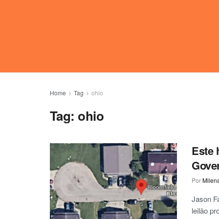
Home
Tag
ohio
Tag:
ohio
Este 
Gove
Por
Milen
Jason Fa
leilão pr