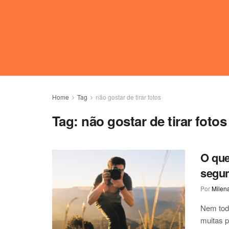
Home
Tag
não gostar de tirar fotos
Tag:
não gostar de tirar fotos
O que
segun
Por
Milen
Nem tod
muitas p