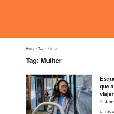
Home
Tag
Mulher
Tag:
Mulher
Esque
que a
viajar
Por
Júlio 
Um levan