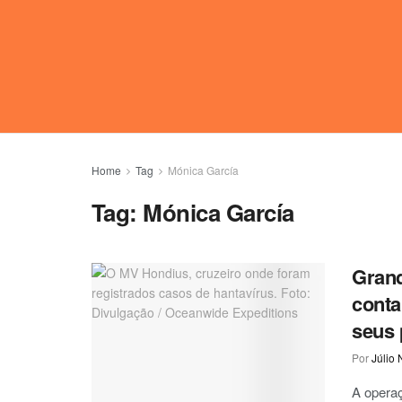
Home
Tag
Mónica García
Tag:
Mónica García
Grand
conta
seus 
Por
Júlio 
A operaç