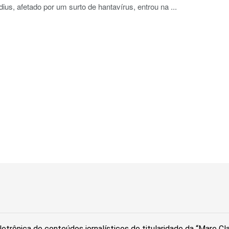
us, afetado por um surto de hantavírus, entrou na ...
etrônica de conteúdos jornalísticos de titularidade da “Mare C