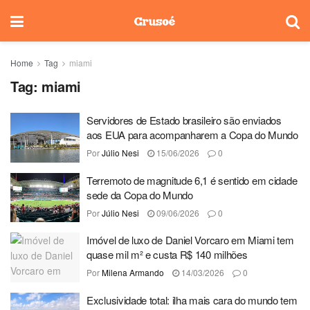
Home
Tag
miami
Tag:
miami
Servidores de Estado brasileiro são enviados
aos EUA para acompanharem a Copa do Mundo
Por
Júlio Nesi
15/06/2026
0
Terremoto de magnitude 6,1 é sentido em cidade
sede da Copa do Mundo
Por
Júlio Nesi
09/06/2026
0
Imóvel de luxo de Daniel Vorcaro em Miami tem
quase mil m² e custa R$ 140 milhões
Por
Milena Armando
14/03/2026
0
Exclusividade total: ilha mais cara do mundo tem