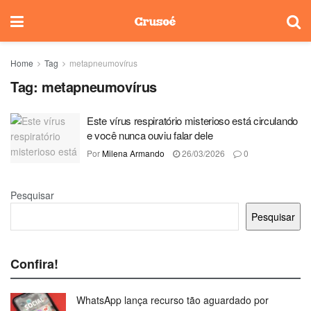
Home
Tag
metapneumovírus
Tag:
metapneumovírus
Este vírus respiratório misterioso está circulando
e você nunca ouviu falar dele
Por
Milena Armando
26/03/2026
0
Pesquisar
Pesquisar
Confira!
WhatsApp lança recurso tão aguardado por