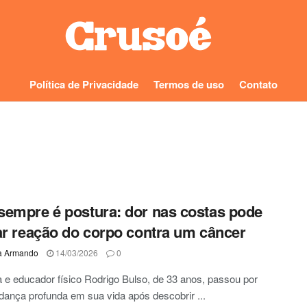
Política de Privacidade
Termos de uso
Contato
empre é postura: dor nas costas pode
ar reação do corpo contra um câncer
a Armando
14/03/2026
0
a e educador físico Rodrigo Bulso, de 33 anos, passou por
nça profunda em sua vida após descobrir ...