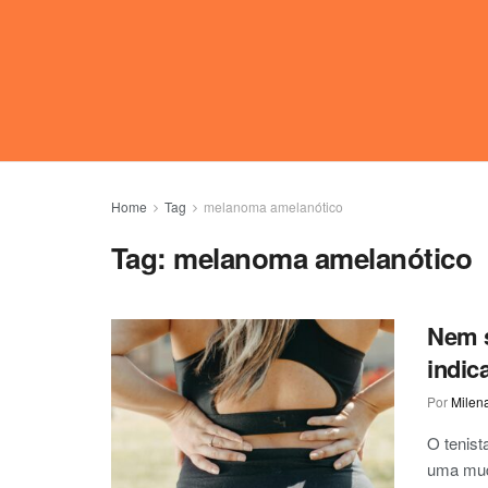
Home
Tag
melanoma amelanótico
Tag:
melanoma amelanótico
Nem s
indic
Por
Milen
O tenist
uma muda