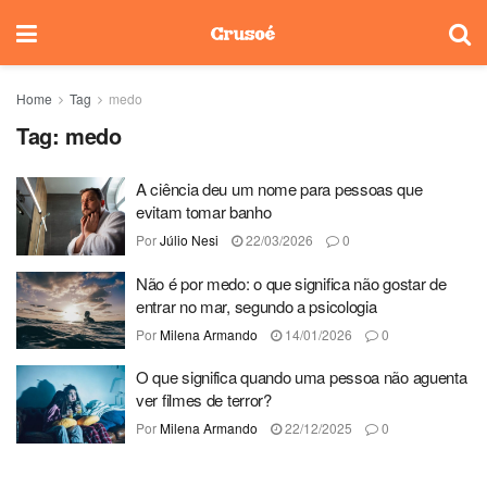
Home
Tag
medo
Tag:
medo
A ciência deu um nome para pessoas que
evitam tomar banho
Por
Júlio Nesi
22/03/2026
0
Não é por medo: o que significa não gostar de
entrar no mar, segundo a psicologia
Por
Milena Armando
14/01/2026
0
O que significa quando uma pessoa não aguenta
ver filmes de terror?
Por
Milena Armando
22/12/2025
0