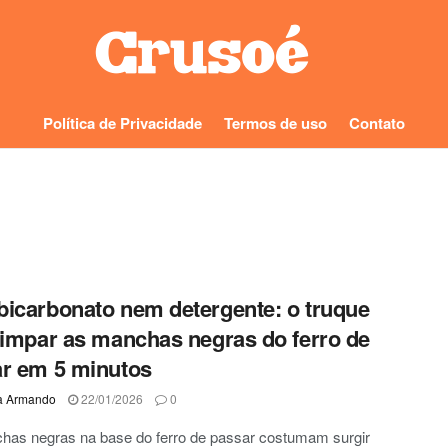
Política de Privacidade
Termos de uso
Contato
icarbonato nem detergente: o truque
limpar as manchas negras do ferro de
r em 5 minutos
a Armando
22/01/2026
0
has negras na base do ferro de passar costumam surgir