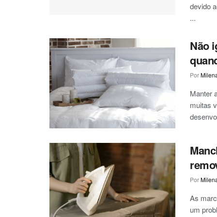
devido a
...
Não i
quand
Por
Milen
Manter a
muitas v
desenvol
Manch
remov
Por
Milen
As marc
um prob