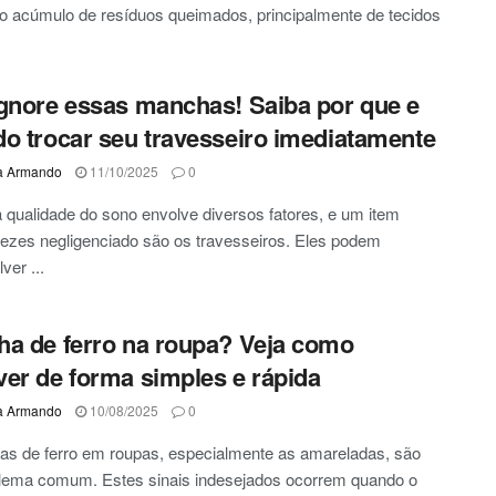
o acúmulo de resíduos queimados, principalmente de tecidos
gnore essas manchas! Saiba por que e
o trocar seu travesseiro imediatamente
a Armando
11/10/2025
0
 qualidade do sono envolve diversos fatores, e um item
ezes negligenciado são os travesseiros. Eles podem
ver ...
a de ferro na roupa? Veja como
er de forma simples e rápida
a Armando
10/08/2025
0
as de ferro em roupas, especialmente as amareladas, são
lema comum. Estes sinais indesejados ocorrem quando o