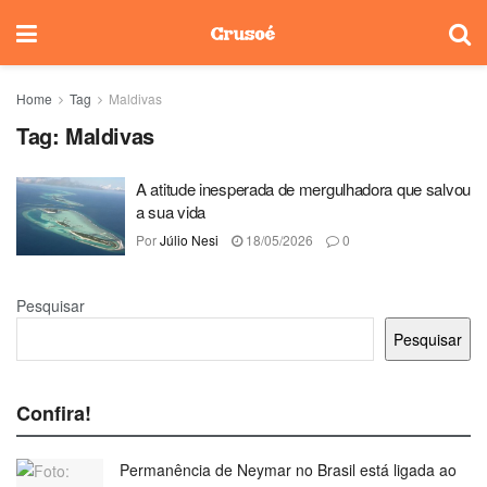
Home
Tag
Maldivas
Tag:
Maldivas
A atitude inesperada de mergulhadora que salvou
a sua vida
Por
Júlio Nesi
18/05/2026
0
Pesquisar
Pesquisar
Confira!
Permanência de Neymar no Brasil está ligada ao