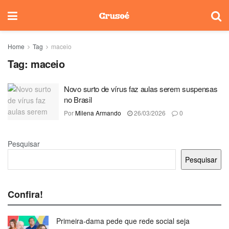
Home
Tag
maceio
Tag:
maceio
Novo surto de vírus faz aulas serem suspensas
no Brasil
Por
Milena Armando
26/03/2026
0
Pesquisar
Pesquisar
Confira!
Primeira-dama pede que rede social seja