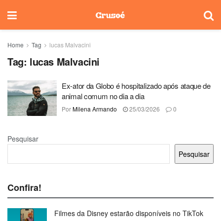
Home
Tag
lucas Malvacini
Tag:
lucas Malvacini
Ex-ator da Globo é hospitalizado após ataque de
animal comum no dia a dia
Por
Milena Armando
25/03/2026
0
Pesquisar
Pesquisar
Confira!
Filmes da Disney estarão disponíveis no TikTok