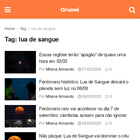
Home
Tag
lua de sangue
Tag:
lua de sangue
Essas regiões terão “apagão” de quase uma
hora em 03/03
Por
Milena Armando
27/02/2026
0
Fenômeno histórico: Lua de Sangue deixará o
planeta sem luz no 08/09
Por
Milena Armando
06/09/2025
0
Fenômeno raro vai acontecer no dia 7 de
setembro: cientistas avisam para não ignorar
Por
Milena Armando
05/09/2025
0
Não pisque: Lua de Sangue vai dominar o céu