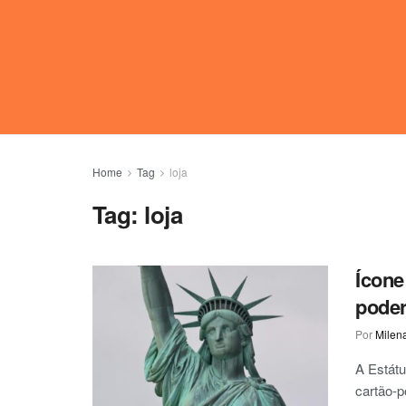
Home
Tag
loja
Tag:
loja
Ícone
poder
Por
Milen
A Estát
cartão-p