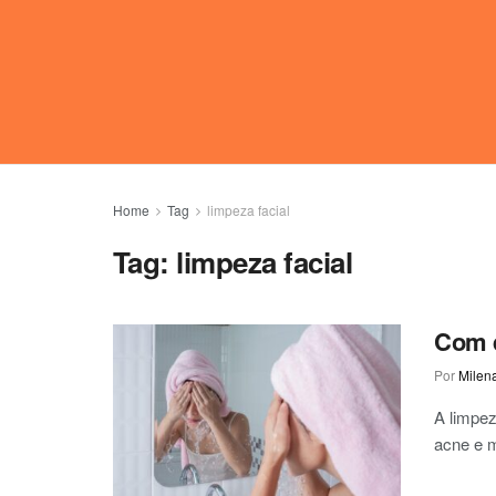
Home
Tag
limpeza facial
Tag:
limpeza facial
Com q
Por
Milen
A limpez
acne e m