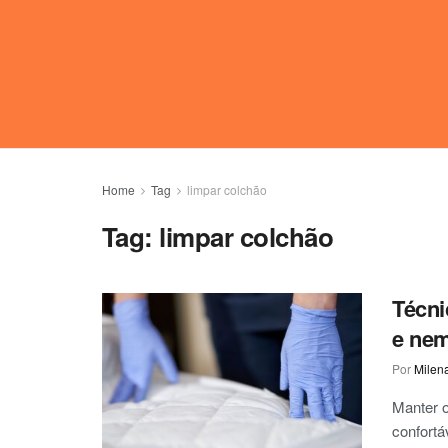
Home
Tag
limpar colchão
Tag:
limpar colchão
Técni
e nem
Por
Milen
Manter o
confortáv