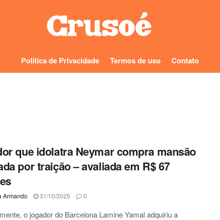
Política de Privacidade
Termos de uso
Contato
or que idolatra Neymar compra mansão
da por traição – avaliada em R$ 67
ões
a Armando
31/10/2025
0
ente, o jogador do Barcelona Lamine Yamal adquiriu a