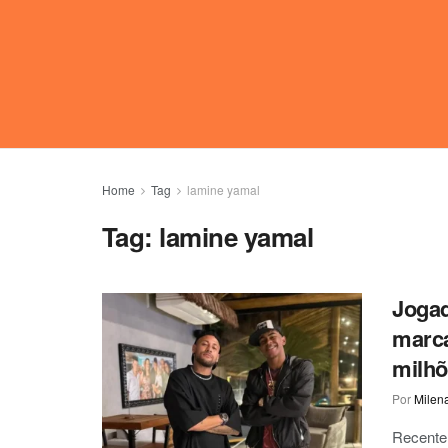
Home
Tag
lamine yamal
Tag:
lamine yamal
Jogad
marca
milh
Por
Milen
Recentem