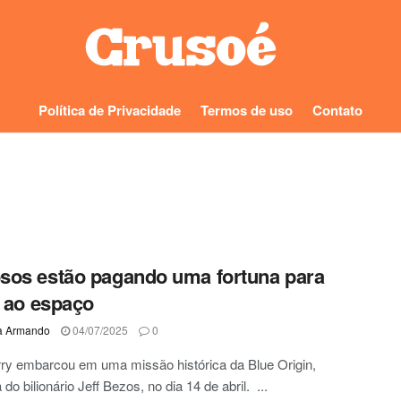
Política de Privacidade
Termos de uso
Contato
os estão pagando uma fortuna para
r ao espaço
a Armando
04/07/2025
0
ry embarcou em uma missão histórica da Blue Origin,
do bilionário Jeff Bezos, no dia 14 de abril. ...