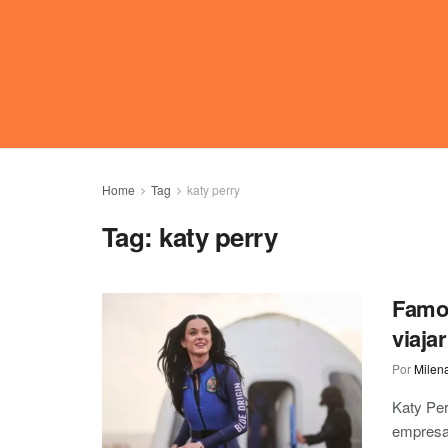
Home
Tag
katy perry
Tag:
katy perry
Famos
viaja
Por
Milen
Katy Per
empresa 