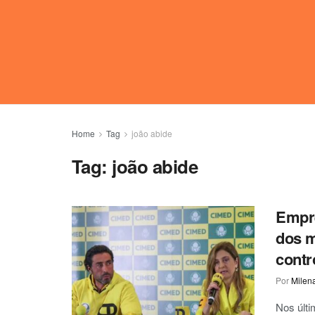
Home
Tag
joão abide
Tag:
joão abide
Empre
dos m
contr
Por
Milen
Nos últi