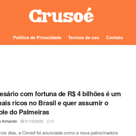
Política de Privacidade
Termos de uso
Contato
sário com fortuna de R$ 4 bilhões é um
ais ricos no Brasil e quer assumir o
ole do Palmeiras
a Armando
31/10/2025
0
mos dias, a Cimed foi anunciada como a nova patrocinadora