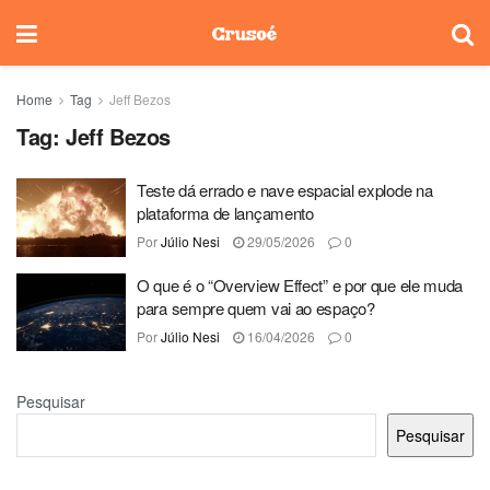
Home
Tag
Jeff Bezos
Tag:
Jeff Bezos
Teste dá errado e nave espacial explode na
plataforma de lançamento
Por
Júlio Nesi
29/05/2026
0
O que é o “Overview Effect” e por que ele muda
para sempre quem vai ao espaço?
Por
Júlio Nesi
16/04/2026
0
Pesquisar
Pesquisar