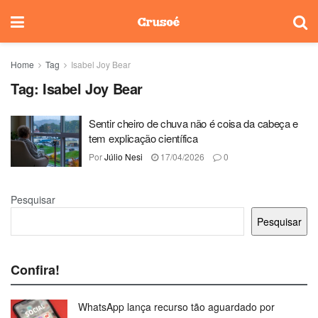
Home
Tag
Isabel Joy Bear
Tag:
Isabel Joy Bear
Sentir cheiro de chuva não é coisa da cabeça e
tem explicação científica
Por
Júlio Nesi
17/04/2026
0
Pesquisar
Pesquisar
Confira!
WhatsApp lança recurso tão aguardado por