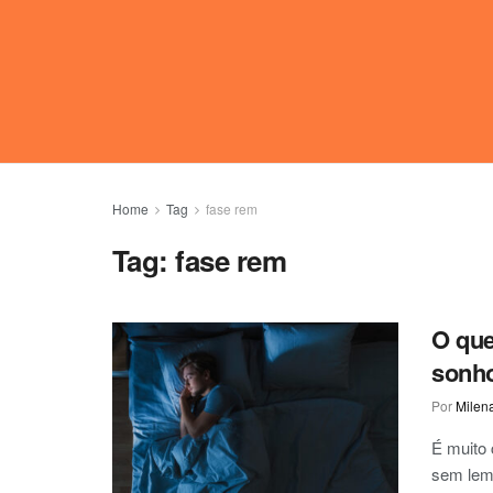
Home
Tag
fase rem
Tag:
fase rem
O que
sonho
Por
Milen
É muito
sem lem