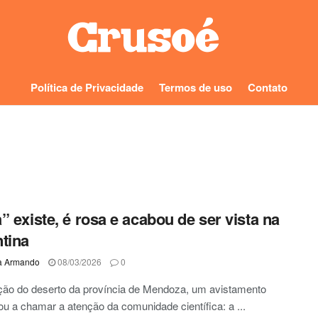
Política de Privacidade
Termos de uso
Contato
” existe, é rosa e acabou de ser vista na
tina
a Armando
08/03/2026
0
ção do deserto da província de Mendoza, um avistamento
tou a chamar a atenção da comunidade científica: a ...