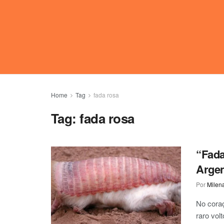
Home
Tag
fada rosa
Tag:
fada rosa
“Fada
Argen
Por
Milen
No cora
raro vol