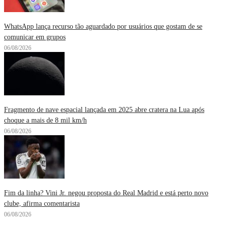
WhatsApp lança recurso tão aguardado por usuários que gostam de se
comunicar em grupos
06/08/2026
Fragmento de nave espacial lançada em 2025 abre cratera na Lua após
choque a mais de 8 mil km/h
06/08/2026
Fim da linha? Vini Jr. negou proposta do Real Madrid e está perto novo
clube, afirma comentarista
06/08/2026