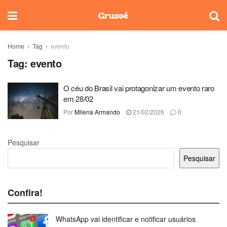
Home
Tag
evento
Tag:
evento
O céu do Brasil vai protagonizar um evento raro
em 28/02
Por
Milena Armando
21/02/2026
0
Pesquisar
Pesquisar
Confira!
WhatsApp vai identificar e notificar usuários