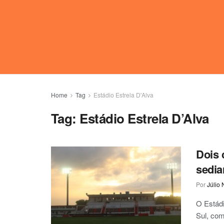
Home
Tag
Estádio Estrela D'Alva
Tag:
Estádio Estrela D’Alva
Dois 
sedia
Por
Júlio 
O Estádi
Sul, co