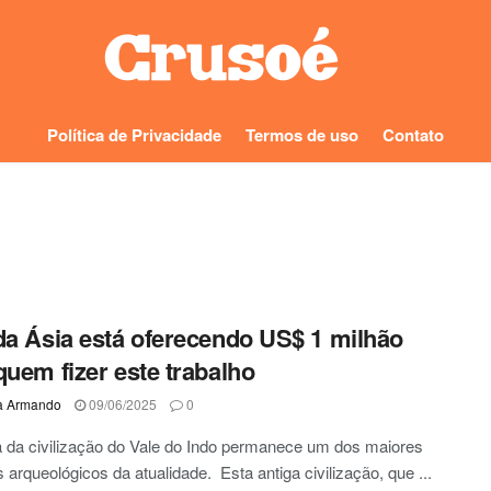
Política de Privacidade
Termos de uso
Contato
da Ásia está oferecendo US$ 1 milhão
quem fizer este trabalho
a Armando
09/06/2025
0
a da civilização do Vale do Indo permanece um dos maiores
s arqueológicos da atualidade. Esta antiga civilização, que ...