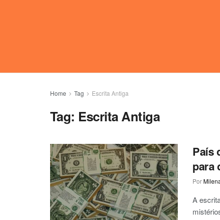
Home
Tag
Escrita Antiga
Tag:
Escrita Antiga
País 
para 
Por
Milen
A escrit
mistério