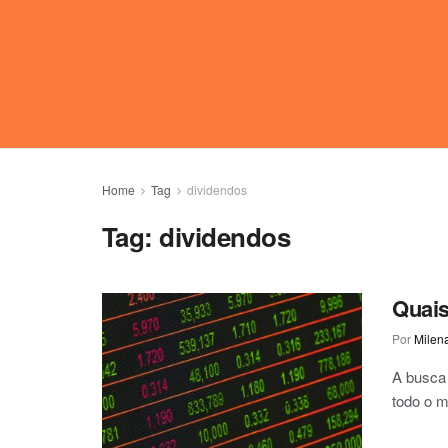
Home
Tag
dividendos
Tag:
dividendos
Quais
Por
Milen
A busca 
todo o m