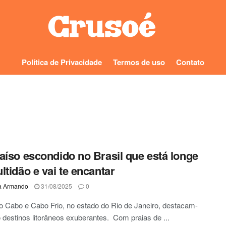
Política de Privacidade
Termos de uso
Contato
aíso escondido no Brasil que está longe
ltidão e vai te encantar
a Armando
31/08/2025
0
do Cabo e Cabo Frio, no estado do Rio de Janeiro, destacam-
destinos litorâneos exuberantes. Com praias de ...