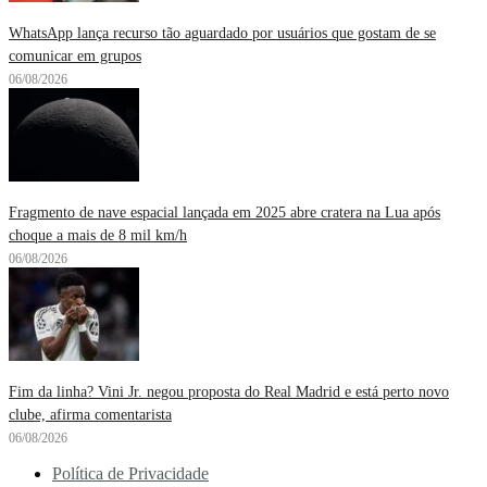
WhatsApp lança recurso tão aguardado por usuários que gostam de se
comunicar em grupos
06/08/2026
Fragmento de nave espacial lançada em 2025 abre cratera na Lua após
choque a mais de 8 mil km/h
06/08/2026
Fim da linha? Vini Jr. negou proposta do Real Madrid e está perto novo
clube, afirma comentarista
06/08/2026
Política de Privacidade