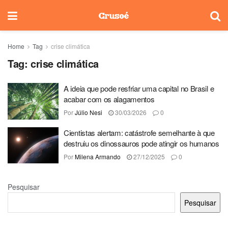
Home
Tag
crise climática
Tag:
crise climática
A ideia que pode resfriar uma capital no Brasil e
acabar com os alagamentos
Por
Júlio Nesi
30/03/2026
0
Cientistas alertam: catástrofe semelhante à que
destruiu os dinossauros pode atingir os humanos
Por
Milena Armando
27/12/2025
0
Pesquisar
Pesquisar