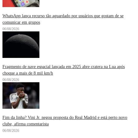
WhatsApp lança recurso tão aguardado por usuários que gostam de se
comunicar em grupos
06/08/2026
Fragmento de nave espacial lançada em 2025 abre cratera na Lua após
choque a mais de 8 mil km/h
06/08/2026
Fim da linha? Vini Jr. negou proposta do Real Madrid e está perto novo
clube, afirma comentarista
06/08/2026