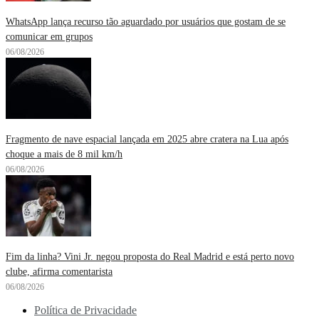
WhatsApp lança recurso tão aguardado por usuários que gostam de se
comunicar em grupos
06/08/2026
Fragmento de nave espacial lançada em 2025 abre cratera na Lua após
choque a mais de 8 mil km/h
06/08/2026
Fim da linha? Vini Jr. negou proposta do Real Madrid e está perto novo
clube, afirma comentarista
06/08/2026
Política de Privacidade